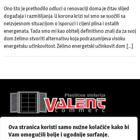
Ono što je prethodilo odluci o renovaciji doma je čitav slijed
događaja i razmišljanja. U korona krizi svi smo se suočili sa
neizvjesnom situacijom o isporuci i cijeni plina i ostalih
energenata. Tada smo mi kao obitelj definitivno znali da za svoj
dom želimo stvoriti alternativu koja podrazumijeva visoku
energetsku učinkovitost. Želimo energetski učinkovit dom […]
Naslovna
O nama
Certifikati
EU projekti
Partneri
Ova stranica koristi samo nužne kolačiće kako bi
Novosti
Blog
Kontakt
Vam omogućili bolje i ugodnije surfanje.